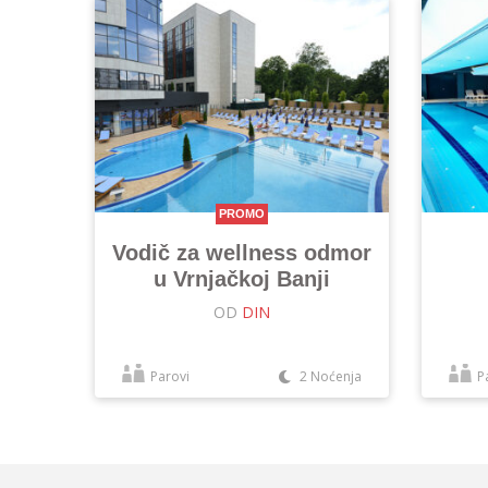
PROMO
Vodič za wellness odmor
u Vrnjačkoj Banji
OD
DIN
Parovi
2 Noćenja
P