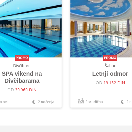
PROMO
PROMO
Divčibare
Šabac
SPA vikend na
Letnji odmor
Divčibarama
OD
19.132 DIN
OD
39.960 DIN
arovi
2 noćenja
Porodična
2 n