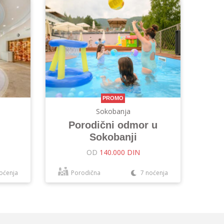
PROMO
Sokobanja
Porodični odmor u
Sokobanji
OD
140.000 DIN
oćenja
Porodična
7 noćenja