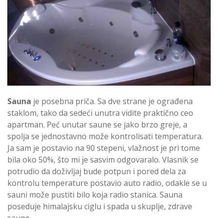
Sauna
je posebna priča. Sa dve strane je ograđena
staklom, tako da sedeći unutra vidite praktično ceo
apartman. Peć unutar saune se jako brzo greje, a
spolja se jednostavno može kontrolisati temperatura.
Ja sam je postavio na 90 stepeni, vlažnost je pri tome
bila oko 50%, što mi je sasvim odgovaralo. Vlasnik se
potrudio da doživljaj bude potpun i pored dela za
kontrolu temperature postavio auto radio, odakle se u
sauni može pustiti bilo koja radio stanica. Sauna
poseduje himalajsku ciglu i spada u skuplje, zdrave