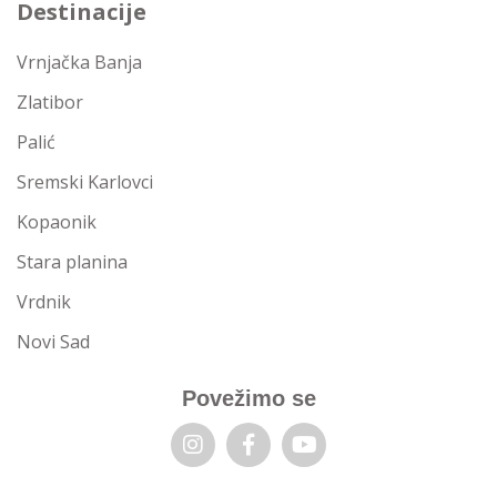
Destinacije
Vrnjačka Banja
Zlatibor
Palić
Sremski Karlovci
Kopaonik
Stara planina
Vrdnik
Novi Sad
Povežimo se