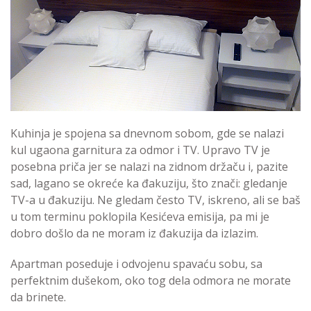
Kuhinja je spojena sa dnevnom sobom, gde se nalazi
kul ugaona garnitura za odmor i TV. Upravo TV je
posebna priča jer se nalazi na zidnom držaču i, pazite
sad, lagano se okreće ka đakuziju, što znači: gledanje
TV-a u đakuziju. Ne gledam često TV, iskreno, ali se baš
u tom terminu poklopila Kesićeva emisija, pa mi je
dobro došlo da ne moram iz đakuzija da izlazim.
Apartman poseduje i odvojenu spavaću sobu, sa
perfektnim dušekom, oko tog dela odmora ne morate
da brinete.