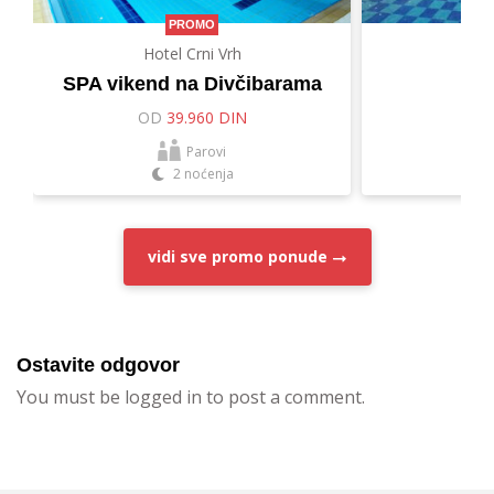
PROMO
Hotel Crni Vrh
Hot
SPA vikend na Divčibarama
Let
OD
39.960 DIN
O
Parovi
2 noćenja
vidi sve
promo ponude
Ostavite odgovor
You must be logged in to post a comment.