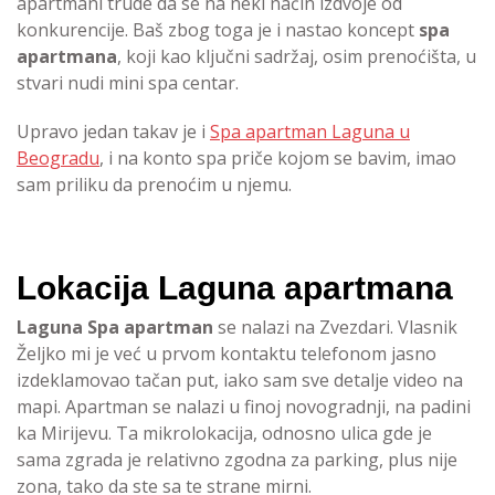
apartmani trude da se na neki način izdvoje od
konkurencije. Baš zbog toga je i nastao koncept
spa
apartmana
, koji kao ključni sadržaj, osim prenoćišta, u
stvari nudi mini spa centar.
Upravo jedan takav je i
Spa apartman Laguna u
Beogradu
, i na konto spa priče kojom se bavim, imao
sam priliku da prenoćim u njemu.
Lokacija Laguna apartmana
Laguna Spa apartman
se nalazi na Zvezdari. Vlasnik
Željko mi je već u prvom kontaktu telefonom jasno
izdeklamovao tačan put, iako sam sve detalje video na
mapi. Apartman se nalazi u finoj novogradnji, na padini
ka Mirijevu. Ta mikrolokacija, odnosno ulica gde je
sama zgrada je relativno zgodna za parking, plus nije
zona, tako da ste sa te strane mirni.