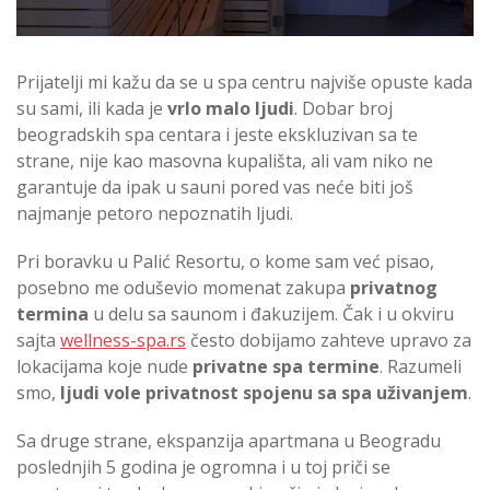
Prijatelji mi kažu da se u spa centru najviše opuste kada
su sami, ili kada je
vrlo malo ljudi
. Dobar broj
beogradskih spa centara i jeste ekskluzivan sa te
strane, nije kao masovna kupališta, ali vam niko ne
garantuje da ipak u sauni pored vas neće biti još
najmanje petoro nepoznatih ljudi.
Pri boravku u Palić Resortu, o kome sam već pisao,
posebno me oduševio momenat zakupa
privatnog
termina
u delu sa saunom i đakuzijem. Čak i u okviru
sajta
wellness-spa.rs
često dobijamo zahteve upravo za
lokacijama koje nude
privatne spa termine
. Razumeli
smo,
ljudi vole privatnost spojenu sa spa uživanjem
.
Sa druge strane, ekspanzija apartmana u Beogradu
poslednjih 5 godina je ogromna i u toj priči se