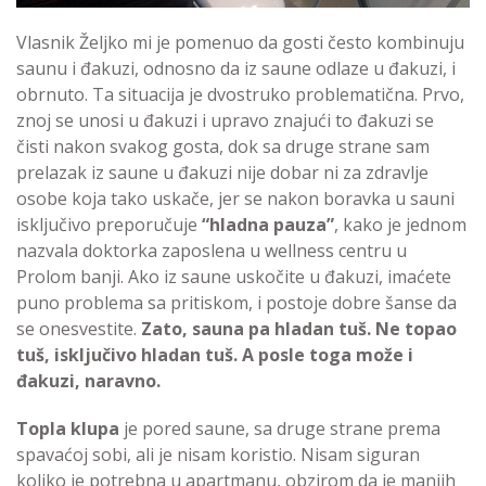
Vlasnik Željko mi je pomenuo da gosti često kombinuju
saunu i đakuzi, odnosno da iz saune odlaze u đakuzi, i
obrnuto. Ta situacija je dvostruko problematična. Prvo,
znoj se unosi u đakuzi i upravo znajući to đakuzi se
čisti nakon svakog gosta, dok sa druge strane sam
prelazak iz saune u đakuzi nije dobar ni za zdravlje
osobe koja tako uskače, jer se nakon boravka u sauni
isključivo preporučuje
“hladna pauza”
, kako je jednom
nazvala doktorka zaposlena u wellness centru u
Prolom banji. Ako iz saune uskočite u đakuzi, imaćete
puno problema sa pritiskom, i postoje dobre šanse da
se onesvestite.
Zato, sauna pa hladan tuš. Ne topao
tuš, isključivo hladan tuš. A posle toga može i
đakuzi, naravno.
Topla klupa
je pored saune, sa druge strane prema
spavaćoj sobi, ali je nisam koristio. Nisam siguran
koliko je potrebna u apartmanu, obzirom da je manjih