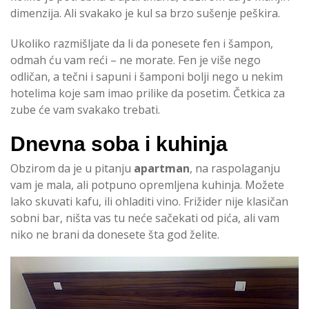
dimenzija. Ali svakako je kul sa brzo sušenje peškira.
Ukoliko razmišljate da li da ponesete fen i šampon,
odmah ću vam reći – ne morate. Fen je više nego
odličan, a tečni i sapuni i šamponi bolji nego u nekim
hotelima koje sam imao prilike da posetim. Četkica za
zube će vam svakako trebati.
Dnevna soba i kuhinja
Obzirom da je u pitanju
apartman
, na raspolaganju
vam je mala, ali potpuno opremljena kuhinja. Možete
lako skuvati kafu, ili ohladiti vino. Frižider nije klasičan
sobni bar, ništa vas tu neće sačekati od pića, ali vam
niko ne brani da donesete šta god želite.