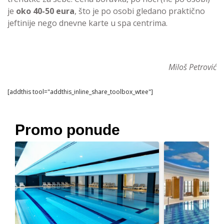
je
oko 40-50 eura
, što je po osobi gledano praktično
jeftinije nego dnevne karte u spa centrima.
Miloš Petrović
[addthis tool="addthis_inline_share_toolbox_wtee"]
Promo ponude