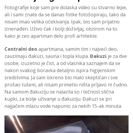
Fotografije koje sam pre dolaska video su stvarno lepe,
ali i sami znate da se danas fotke fotošopiraju, tako da
nisam imao velika očekivanja. Ipak, bio sam prijatno
iznenađen. Uživo čak i bolji doživljaj, obzirom na to
kako je ceo apartman delo profi arhitekte.
Centralni deo
apartmana, samim tim i najveći deo,
zauzimaju đakuzi, sauna i topla klupa.
Đakuzi
je za dve
osobe, izuzetno je čist, a od vlasnika saznajem da se
nakon svakog boravka detaljno ispira higijenskim
sredstvima. Ja sam iskreno bio malo skeptičan i sve
prošao tušem, ali nisam primetio ništa prljavo ni čudno.
Na samom đakuziju se nalazila so i tečnost slična
kupki, za bolje uživanje u đakuziju. Đakuzi se pri
najjačem mlazu vode napunio za nekih 15-ak minuta.