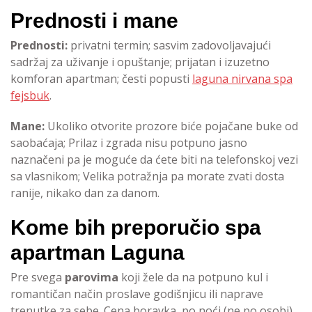
Prednosti i mane
Prednosti:
privatni termin; sasvim zadovoljavajući
sadržaj za uživanje i opuštanje; prijatan i izuzetno
komforan apartman; česti popusti
laguna nirvana spa
fejsbuk
.
Mane:
Ukoliko otvorite prozore biće pojačane buke od
saobaćaja; Prilaz i zgrada nisu potpuno jasno
naznačeni pa je moguće da ćete biti na telefonskoj vezi
sa vlasnikom; Velika potražnja pa morate zvati dosta
ranije, nikako dan za danom.
Kome bih preporučio spa
apartman Laguna
Pre svega
parovima
koji žele da na potpuno kul i
romantičan način proslave godišnjicu ili naprave
trenutke za sebe. Cena boravka, po noći (ne po osobi)