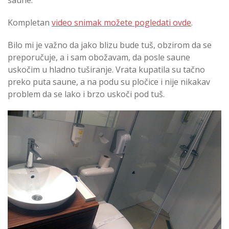
saune.
Kompletan
video snimak možete pogledati ovde
.
Bilo mi je važno da jako blizu bude tuš, obzirom da se
preporučuje, a i sam obožavam, da posle saune
uskočim u hladno tuširanje. Vrata kupatila su tačno
preko puta saune, a na podu su pločice i nije nikakav
problem da se lako i brzo uskoči pod tuš.