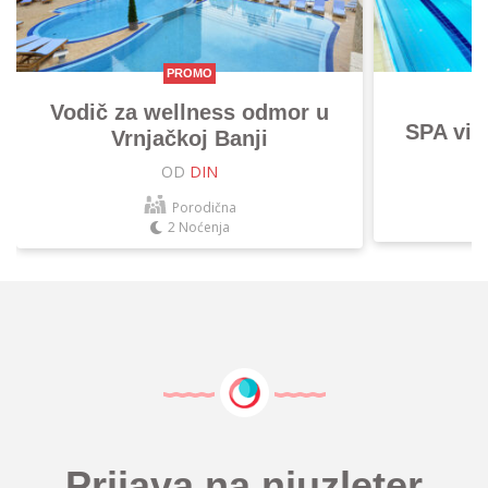
PROMO
Vodič za wellness odmor u
SPA vik
Vrnjačkoj Banji
OD
DIN
Porodična
2 Noćenja
Prijava na njuzleter