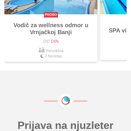
PROMO
Vodič za wellness odmor u
SPA vik
Vrnjačkoj Banji
OD
DIN
Porodična
2 Noćenja
Prijava na njuzleter