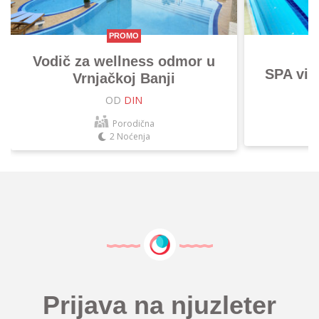
PROMO
Vodič za wellness odmor u
SPA vik
Vrnjačkoj Banji
OD
DIN
Porodična
2 Noćenja
Prijava na njuzleter