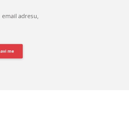
 email adresu,
javi me