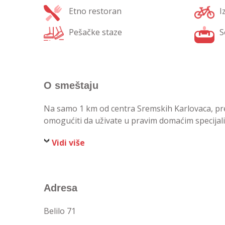
Etno restoran
I
Pešačke staze
S
O smeštaju
Na samo 1 km od centra Sremskih Karlovaca, pre
omogućiti da uživate u pravim domaćim specijal
Vidi više
Adresa
Belilo 71