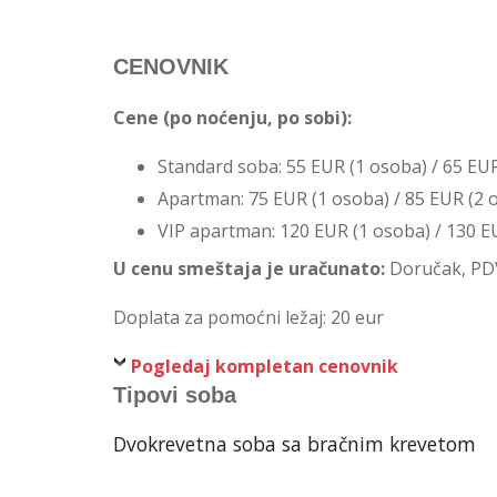
CENOVNIK
Cene (po noćenju, po sobi):
Standard soba: 55 EUR (1 osoba) / 65 EU
Apartman: 75 EUR (1 osoba) / 85 EUR (2 
VIP apartman: 120 EUR (1 osoba) / 130 E
U cenu smeštaja je uračunato:
Doručak, PDV
Doplata za pomoćni ležaj: 20 eur
Pogledaj kompletan cenovnik
Tipovi soba
Dvokrevetna soba sa bračnim krevetom