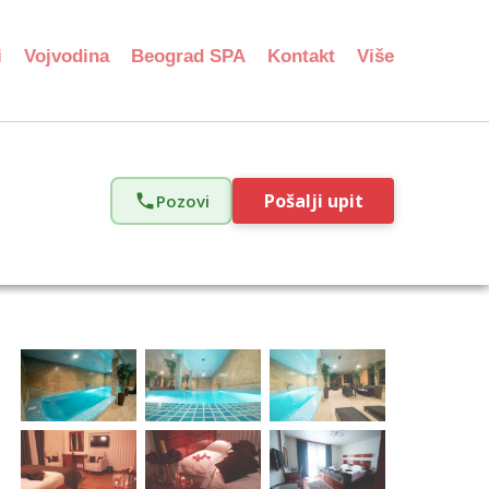
i
Vojvodina
Beograd SPA
Kontakt
Više
Pošalji upit
Pozovi