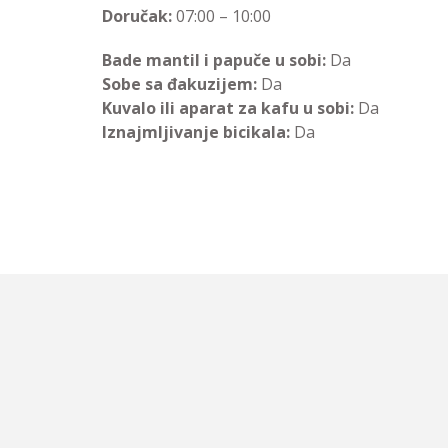
Doručak:
07:00 – 10:00
Bade mantil i papuče u sobi:
Da
Sobe sa đakuzijem:
Da
Kuvalo ili aparat za kafu u sobi:
Da
Iznajmljivanje bicikala:
Da