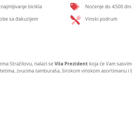
znajmljivanje bicikla
Noćenje do 4.500 din.
obe sa đakuzijem
Vinski podrum
ma Stražilovu, nalazi se
Vila Prezident
koja će Vam sasvim
itetima, zvucima tamburaša, širokom vinskom asortimanu i b