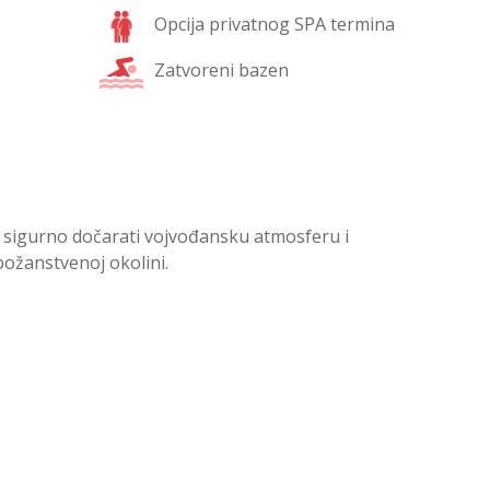
Opcija privatnog SPA termina
Zatvoreni bazen
 sigurno dočarati vojvođansku atmosferu i
ožanstvenoj okolini.