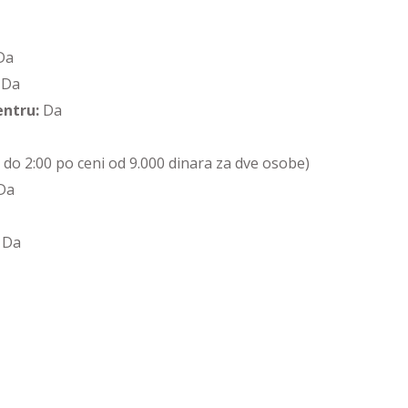
Da
:
Da
entru:
Da
 do 2:00 po ceni od 9.000 dinara za dve osobe)
Da
Da