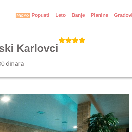
Popusti
Leto
Banje
Planine
Gradov
ski Karlovci
00 dinara