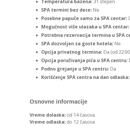
Temperatura bazena:
31 stepen
SPA termini bez dece:
Ne
Posebne papuče samo za SPA centar:
Mogućnost više ulazaka u SPA centar
Potrebna rezervacija termina u SPA c
SPA dozvoljen za goste hotela:
Ne
Opcija privatnog termina:
Da (od 22:00
Opcija poručivanja pića u SPA centru:
Podno grejanje u SPA centru:
Da
Korišćenje SPA centra na dan odlaska:
Osnovne informacije
Vreme dolaska:
od 14 časova
Vreme odlaska:
do 12 časova