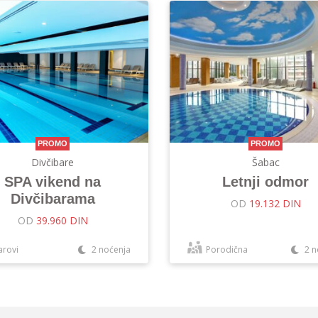
PROMO
PROMO
Divčibare
Šabac
SPA vikend na
Letnji odmor
Divčibarama
OD
19.132 DIN
OD
39.960 DIN
arovi
2 noćenja
Porodična
2 n