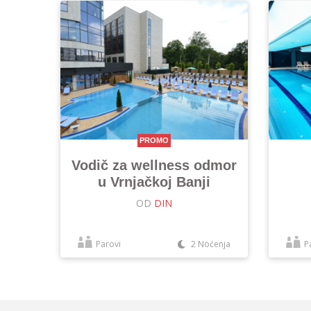
PROMO
Vodič za wellness odmor
u Vrnjačkoj Banji
OD
DIN
Parovi
2 Noćenja
P