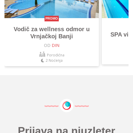
PROMO
Vodič za wellness odmor u
SPA vik
Vrnjačkoj Banji
OD
DIN
Porodična
2 Noćenja
Prijava na njuzleter