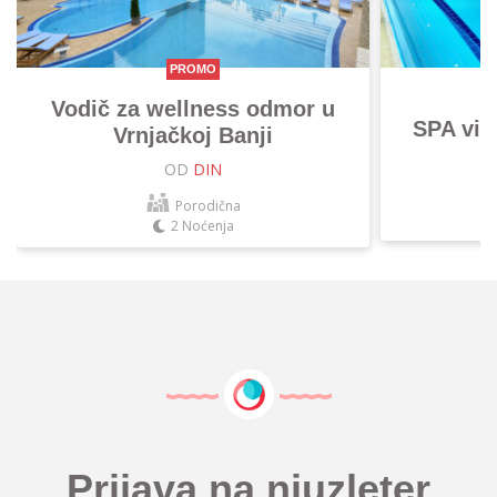
PROMO
Vodič za wellness odmor u
SPA vik
Vrnjačkoj Banji
OD
DIN
Porodična
2 Noćenja
Prijava na njuzleter