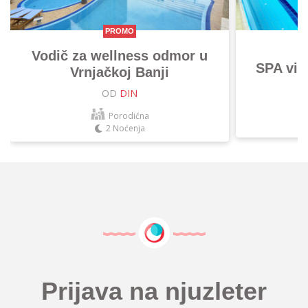
PROMO
Vodič za wellness odmor u
SPA vik
Vrnjačkoj Banji
OD
DIN
Porodična
2 Noćenja
Prijava na njuzleter