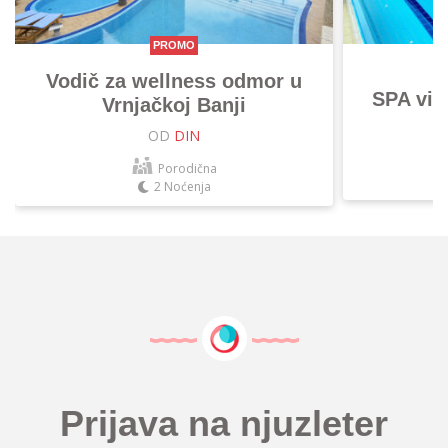
PROMO
Vodič za wellness odmor u
SPA vik
Vrnjačkoj Banji
OD
DIN
Porodična
2 Noćenja
Prijava na njuzleter