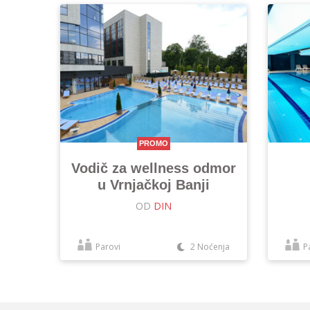
PROMO
Vodič za wellness odmor
u Vrnjačkoj Banji
OD
DIN
Parovi
2 Noćenja
P