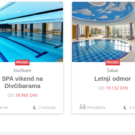
PROMO
PROMO
Divčibare
Šabac
SPA vikend na
Letnji odmor
Divčibarama
OD
19.132 DIN
OD
39.960 DIN
arovi
2 noćenja
Porodična
2 n