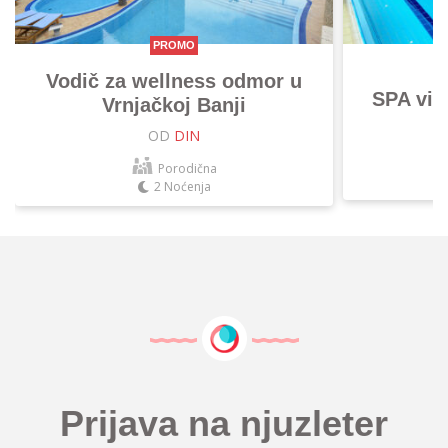
PROMO
Vodič za wellness odmor u
SPA vik
Vrnjačkoj Banji
OD
DIN
Porodična
2 Noćenja
Prijava na njuzleter