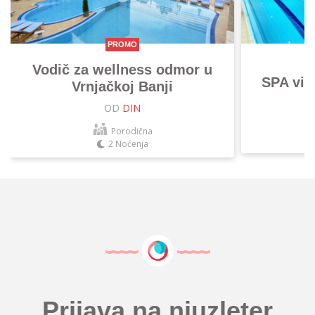
PROMO
Vodič za wellness odmor u
SPA vik
Vrnjačkoj Banji
OD
DIN
Porodična
2 Noćenja
Prijava na njuzleter