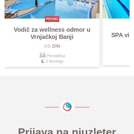
PROMO
Vodič za wellness odmor u
SPA vik
Vrnjačkoj Banji
OD
DIN
Porodična
2 Noćenja
Prijava na njuzleter