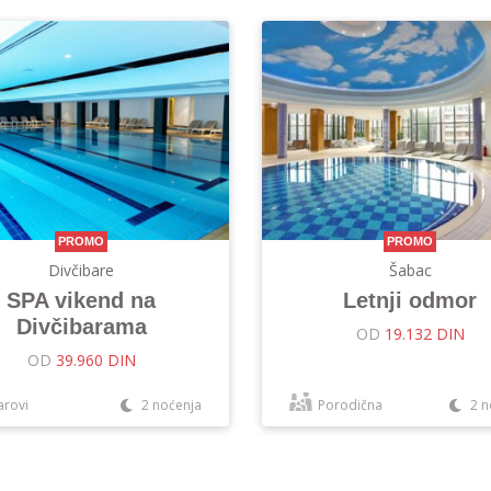
PROMO
PROMO
Divčibare
Šabac
SPA vikend na
Letnji odmor
Divčibarama
OD
19.132 DIN
OD
39.960 DIN
arovi
2 noćenja
Porodična
2 n