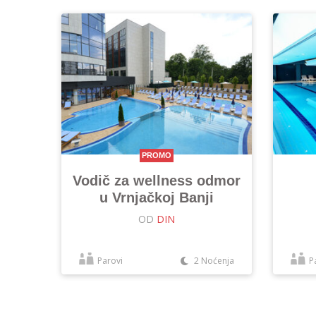
PROMO
Vodič za wellness odmor
u Vrnjačkoj Banji
OD
DIN
Parovi
2 Noćenja
P