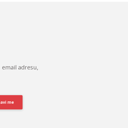
 email adresu,
javi me