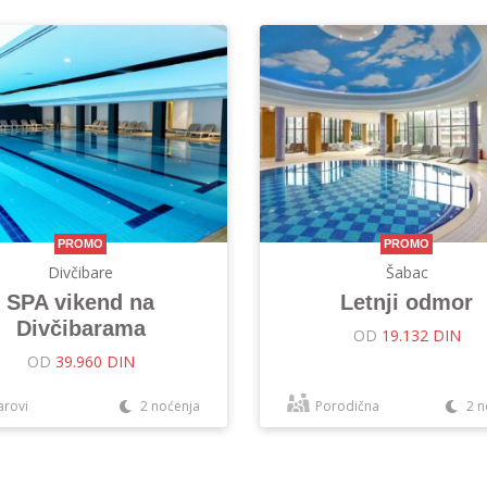
PROMO
PROMO
Divčibare
Šabac
SPA vikend na
Letnji odmor
Divčibarama
OD
19.132 DIN
OD
39.960 DIN
arovi
2 noćenja
Porodična
2 n