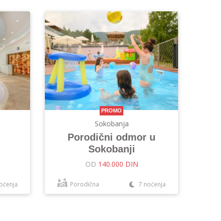
PROMO
Sokobanja
Porodični odmor u
Sokobanji
OD
140.000 DIN
oćenja
Porodična
7 noćenja