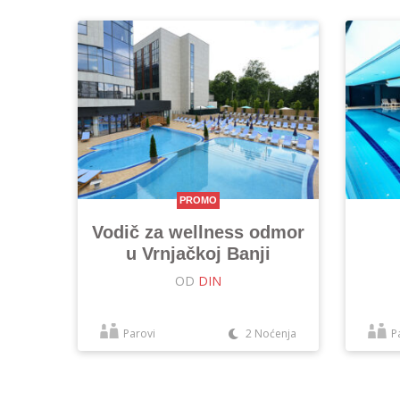
PROMO
Vodič za wellness odmor
u Vrnjačkoj Banji
OD
DIN
Parovi
2 Noćenja
P