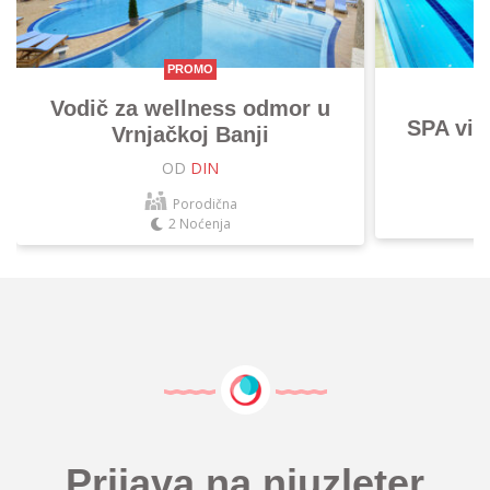
PROMO
Vodič za wellness odmor u
SPA vik
Vrnjačkoj Banji
OD
DIN
Porodična
2 Noćenja
Prijava na njuzleter