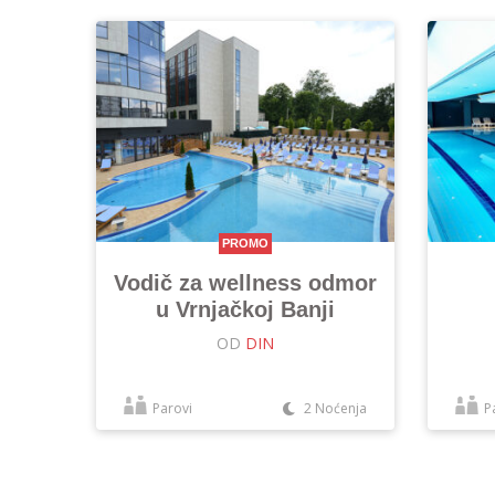
PROMO
Vodič za wellness odmor
u Vrnjačkoj Banji
OD
DIN
Parovi
2 Noćenja
P