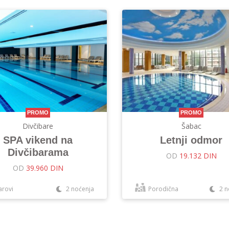
PROMO
PROMO
Divčibare
Šabac
SPA vikend na
Letnji odmor
Divčibarama
OD
19.132 DIN
OD
39.960 DIN
arovi
2 noćenja
Porodična
2 n