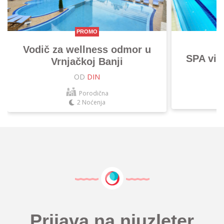
PROMO
Vodič za wellness odmor u
SPA vik
Vrnjačkoj Banji
OD
DIN
Porodična
2 Noćenja
Prijava na njuzleter