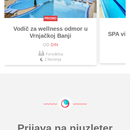
PROMO
Vodič za wellness odmor u
SPA vik
Vrnjačkoj Banji
OD
DIN
Porodična
2 Noćenja
Prijava na njuzleter