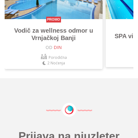
PROMO
Vodič za wellness odmor u
SPA vik
Vrnjačkoj Banji
OD
DIN
Porodična
2 Noćenja
Prijava na njuzleter