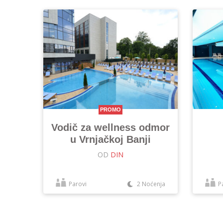
PROMO
Vodič za wellness odmor
u Vrnjačkoj Banji
OD
DIN
Parovi
2 Noćenja
P