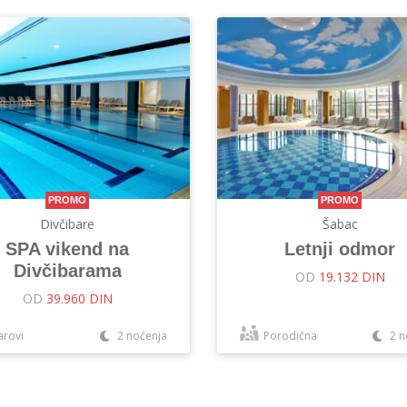
PROMO
PROMO
Divčibare
Šabac
SPA vikend na
Letnji odmor
Divčibarama
OD
19.132 DIN
OD
39.960 DIN
arovi
2 noćenja
Porodična
2 n