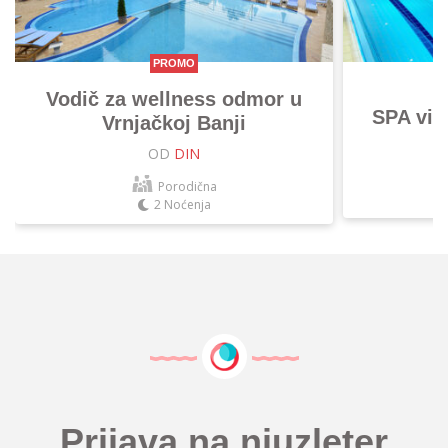
PROMO
Vodič za wellness odmor u
SPA vik
Vrnjačkoj Banji
OD
DIN
Porodična
2 Noćenja
Prijava na njuzleter