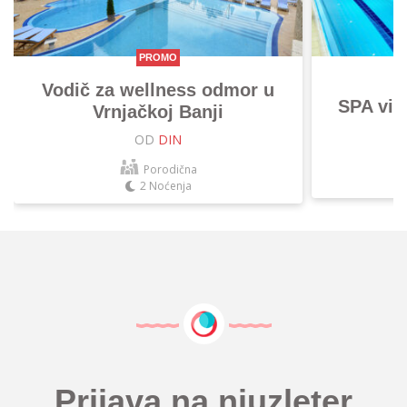
PROMO
Vodič za wellness odmor u
SPA vik
Vrnjačkoj Banji
OD
DIN
Porodična
2 Noćenja
Prijava na njuzleter