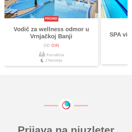
PROMO
Vodič za wellness odmor u
SPA vik
Vrnjačkoj Banji
OD
DIN
Porodična
2 Noćenja
Prijava na njuzleter