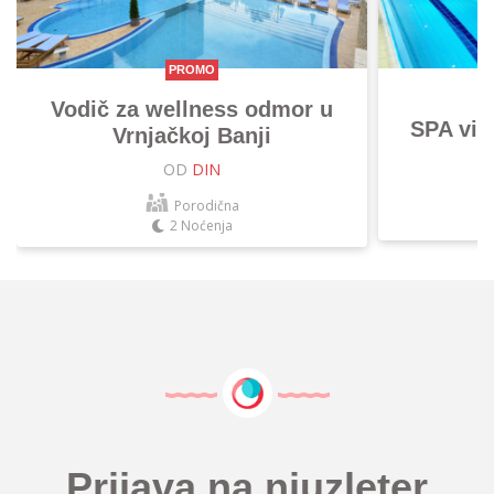
PROMO
Vodič za wellness odmor u
SPA vik
Vrnjačkoj Banji
OD
DIN
Porodična
2 Noćenja
Prijava na njuzleter