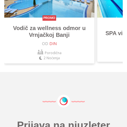
PROMO
Vodič za wellness odmor u
SPA vik
Vrnjačkoj Banji
OD
DIN
Porodična
2 Noćenja
Prijava na njuzleter