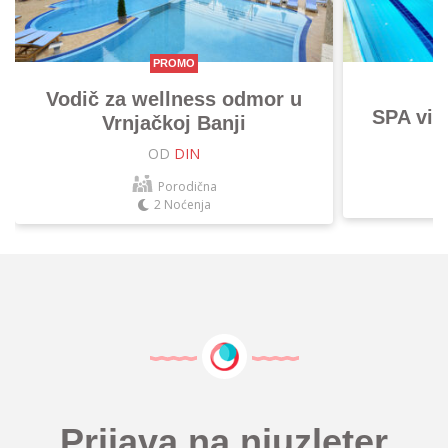
PROMO
Vodič za wellness odmor u
SPA vik
Vrnjačkoj Banji
OD
DIN
Porodična
2 Noćenja
Prijava na njuzleter