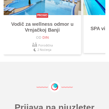
PROMO
Vodič za wellness odmor u
SPA vik
Vrnjačkoj Banji
OD
DIN
Porodična
2 Noćenja
Prijava na njuzleter