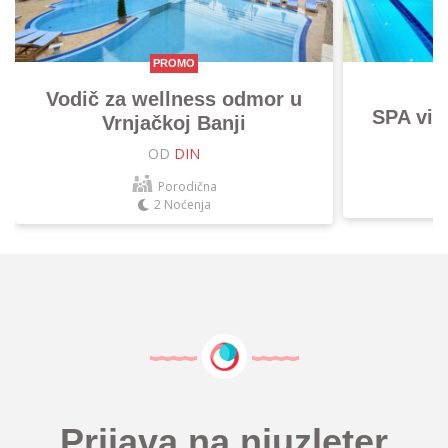
PROMO
Vodič za wellness odmor u
SPA vik
Vrnjačkoj Banji
OD
DIN
Porodična
2 Noćenja
Prijava na njuzleter