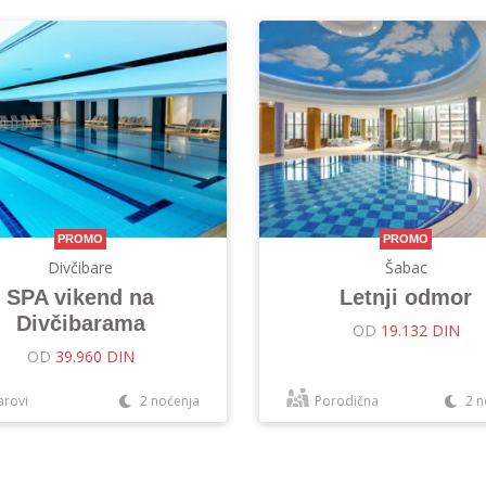
PROMO
PROMO
Divčibare
Šabac
SPA vikend na
Letnji odmor
Divčibarama
OD
19.132 DIN
OD
39.960 DIN
arovi
2 noćenja
Porodična
2 n