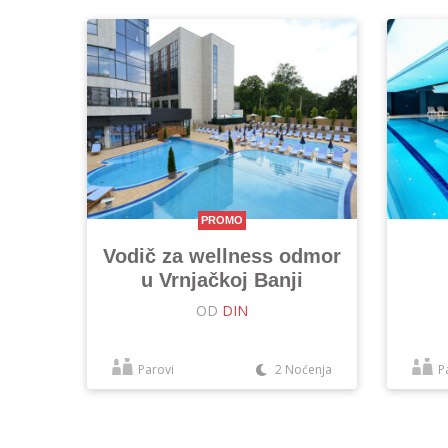
PROMO
Vodič za wellness odmor
u Vrnjačkoj Banji
OD
DIN
Parovi
2 Noćenja
P