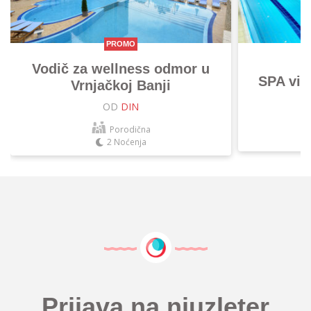
PROMO
Vodič za wellness odmor u
SPA vik
Vrnjačkoj Banji
OD
DIN
Porodična
2 Noćenja
Prijava na njuzleter