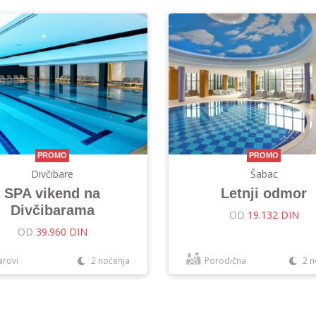
PROMO
PROMO
Divčibare
Šabac
SPA vikend na
Letnji odmor
Divčibarama
OD
19.132 DIN
OD
39.960 DIN
arovi
2 noćenja
Porodična
2 n