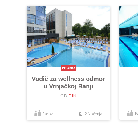
PROMO
Vodič za wellness odmor
u Vrnjačkoj Banji
OD
DIN
Parovi
2 Noćenja
P