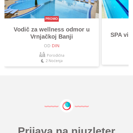
PROMO
Vodič za wellness odmor u
SPA vik
Vrnjačkoj Banji
OD
DIN
Porodična
2 Noćenja
Prijava na njuzleter