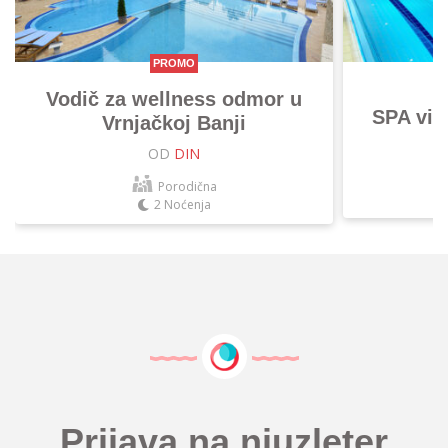
PROMO
Vodič za wellness odmor u
SPA vik
Vrnjačkoj Banji
OD
DIN
Porodična
2 Noćenja
Prijava na njuzleter