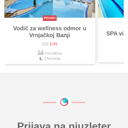
PROMO
Vodič za wellness odmor u
SPA vik
Vrnjačkoj Banji
OD
DIN
Porodična
2 Noćenja
Prijava na njuzleter