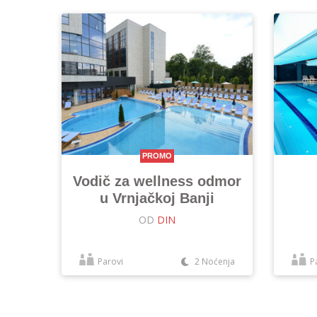
PROMO
Vodič za wellness odmor
u Vrnjačkoj Banji
OD
DIN
Parovi
2 Noćenja
P