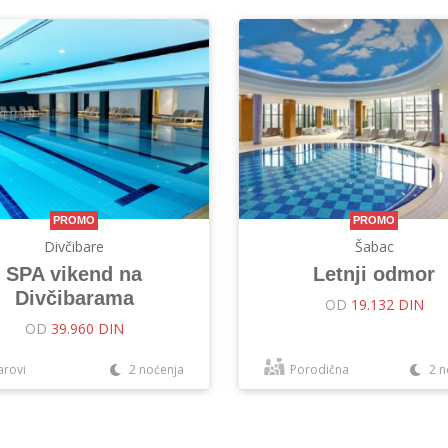
PROMO
PROMO
Divčibare
Šabac
SPA vikend na
Letnji odmor
Divčibarama
OD
19.132 DIN
OD
39.960 DIN
arovi
2 noćenja
Porodična
2 n