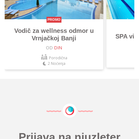
PROMO
Vodič za wellness odmor u
SPA vik
Vrnjačkoj Banji
OD
DIN
Porodična
2 Noćenja
Prijava na njuzleter