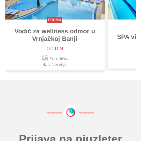
PROMO
Vodič za wellness odmor u
SPA vik
Vrnjačkoj Banji
OD
DIN
Porodična
2 Noćenja
Prijava na njuzleter