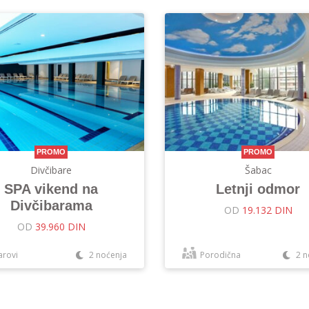
PROMO
PROMO
Divčibare
Šabac
SPA vikend na
Letnji odmor
Divčibarama
OD
19.132 DIN
OD
39.960 DIN
arovi
2 noćenja
Porodična
2 n