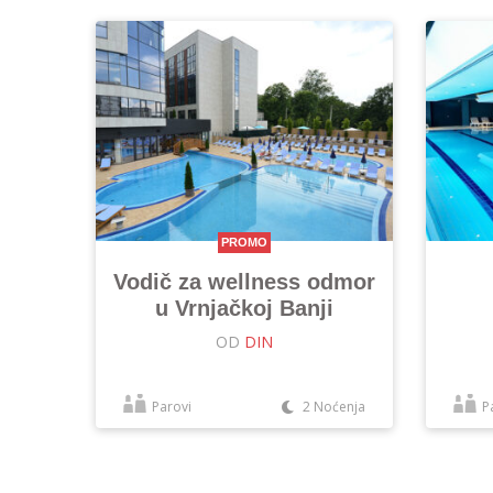
PROMO
Vodič za wellness odmor
u Vrnjačkoj Banji
OD
DIN
Parovi
2 Noćenja
P