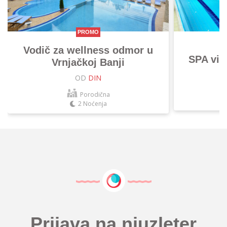
PROMO
Vodič za wellness odmor u
SPA vik
Vrnjačkoj Banji
OD
DIN
Porodična
2 Noćenja
Prijava na njuzleter