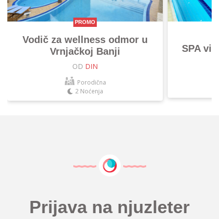
PROMO
Vodič za wellness odmor u
SPA vik
Vrnjačkoj Banji
OD
DIN
Porodična
2 Noćenja
Prijava na njuzleter