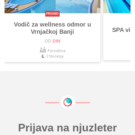
PROMO
Vodič za wellness odmor u
SPA vik
Vrnjačkoj Banji
OD
DIN
Porodična
2 Noćenja
Prijava na njuzleter