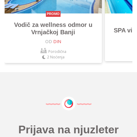
PROMO
Vodič za wellness odmor u
SPA vik
Vrnjačkoj Banji
OD
DIN
Porodična
2 Noćenja
Prijava na njuzleter