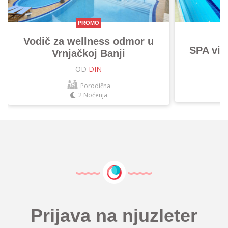
PROMO
Vodič za wellness odmor u
SPA vik
Vrnjačkoj Banji
OD
DIN
Porodična
2 Noćenja
Prijava na njuzleter