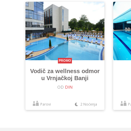
PROMO
Vodič za wellness odmor
u Vrnjačkoj Banji
OD
DIN
Parovi
2 Noćenja
P