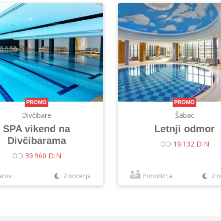
PROMO
PROMO
Divčibare
Šabac
SPA vikend na
Letnji odmor
Divčibarama
OD
19.132 DIN
OD
39.960 DIN
arovi
2 noćenja
Porodična
2 n