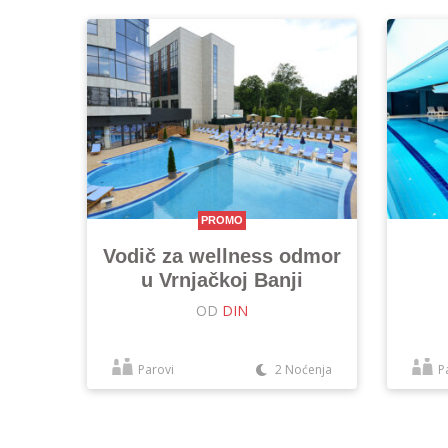
PROMO
Vodič za wellness odmor
u Vrnjačkoj Banji
OD
DIN
Parovi
2 Noćenja
P