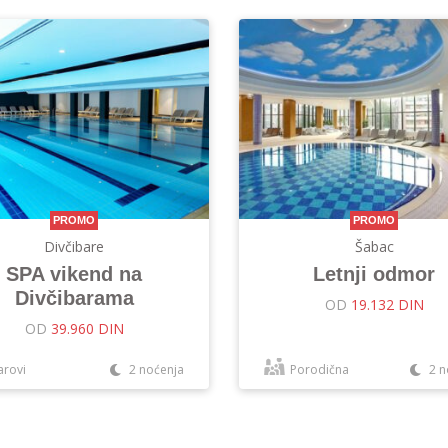
PROMO
PROMO
Divčibare
Šabac
SPA vikend na
Letnji odmor
Divčibarama
OD
19.132 DIN
OD
39.960 DIN
arovi
2 noćenja
Porodična
2 n