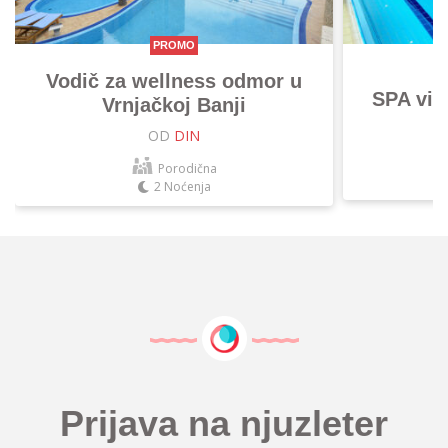
PROMO
Vodič za wellness odmor u
SPA vik
Vrnjačkoj Banji
OD
DIN
Porodična
2 Noćenja
Prijava na njuzleter