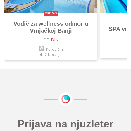
PROMO
Vodič za wellness odmor u
SPA vik
Vrnjačkoj Banji
OD
DIN
Porodična
2 Noćenja
Prijava na njuzleter